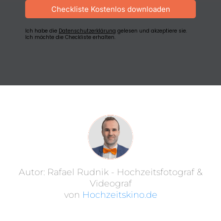
Checkliste Kostenlos downloaden
Ich habe die
Datenschutzerklärung
gelesen und akzeptiere sie.
Ich möchte die Checkliste erhalten.
Autor: Rafael Rudnik - Hochzeitsfotograf &
Videograf
von
Hochzeitskino.de