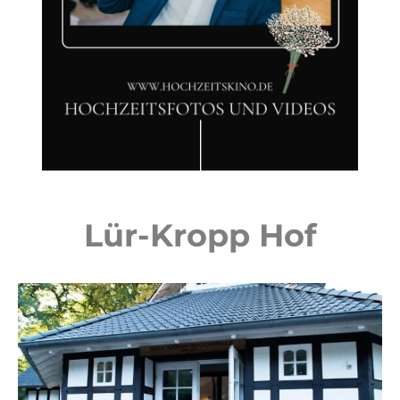
Lür-Kropp Hof​