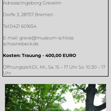
Adresse:Ingeborg GreveIm
Dorfe 3, 28757 Bremen
Tel:0421 601654
E-mail: greve@museum-schloss
schoenebeck.de
Kosten: Trauung - 400,00 EURO
Öffnungszeit:Di., Mi., Sa. 15 – 17 Uhr So. 10.30 – 17
Uhr