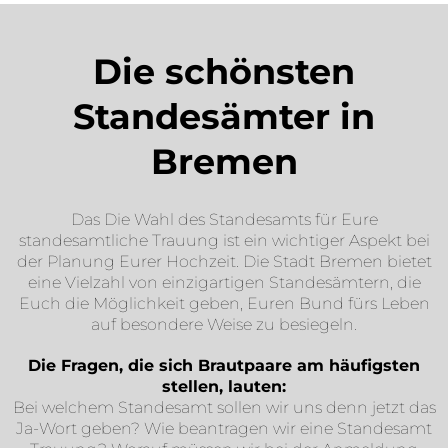
Die schönsten
Standesämter in
Bremen​
Das
Die Wahl des Standesamts für Eure
standesamtliche Trauung ist ein wichtiger Aspekt bei
der Planung Eurer Hochzeit. Die Stadt Bremen bietet
eine Vielzahl von einzigartigen Standesämtern, die
Euch die Möglichkeit geben, Euren Bund fürs Leben
auf besondere Weise zu besiegeln.
Die Fragen, die sich Brautpaare am häufigsten
stellen, lauten:
Bei welchem Standesamt sollen wir uns denn jetzt das
Ja-Wort geben? Wie beantragen wir eine Standesamt