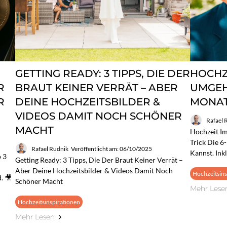
GETTING READY: 3 TIPPS, DIE DER
HOCHZ
R
BRAUT KEINER VERRÄT – ABER
UMGEH
R
DEINE HOCHZEITSBILDER &
MONAT
VIDEOS DAMIT NOCH SCHÖNER
Rafael 
MACHT
Hochzeit I
Trick Die 
Rafael Rudnik
Veröffentlicht am: 06/10/2025
Kannst. Ink
 3
Getting Ready: 3 Tipps, Die Der Braut Keiner Verrät –
Aber Deine Hochzeitsbilder & Videos Damit Noch
Hochzeitsins
. 🎥
Schöner Macht
Mehr Lese
Hochzeitsinspirationen
Mehr Lesen