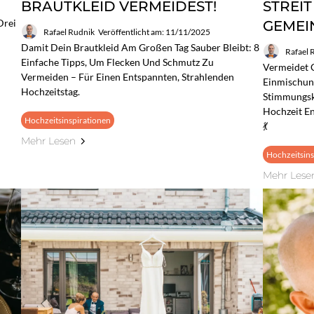
BRAUTKLEID VERMEIDEST!
STREI
Drei
GEMEI
Rafael Rudnik
Veröffentlicht am: 11/11/2025
Damit Dein Brautkleid Am Großen Tag Sauber Bleibt: 8
Rafael 
Einfache Tipps, Um Flecken Und Schmutz Zu
Vermeidet 
Vermeiden – Für Einen Entspannten, Strahlenden
Einmischun
Hochzeitstag.
Stimmungski
Hochzeit En
Hochzeitsinspirationen
💃
Mehr Lesen
Hochzeitsins
Mehr Lese