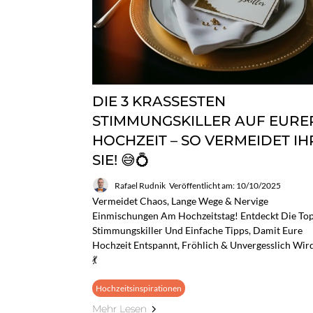
DIE 3 KRASSESTEN
STIMMUNGSKILLER AUF EURE
HOCHZEIT – SO VERMEIDET IH
SIE! 😅💍
Rafael Rudnik
Veröffentlicht am: 10/10/2025
Vermeidet Chaos, Lange Wege & Nervige
Einmischungen Am Hochzeitstag! Entdeckt Die Top
Stimmungskiller Und Einfache Tipps, Damit Eure
Hochzeit Entspannt, Fröhlich & Unvergesslich Wird
💃
Hochzeitsinspirationen
Mehr Lesen